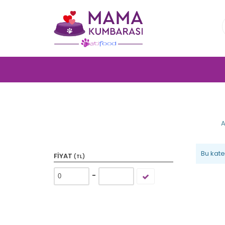
A
Bu kat
FIYAT
(TL)
-