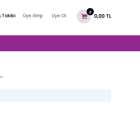
0
ş Takibi
Üye Girişi
Üye Ol
0,00 TL
rı