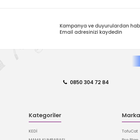
Kampanya ve duyurulardan haberd
Email adresinizi kaydedin
0850 304 72 84
Kategoriler
Marka
KEDİ
TofuCat
MAMA KUMBARASI
Pro Plan