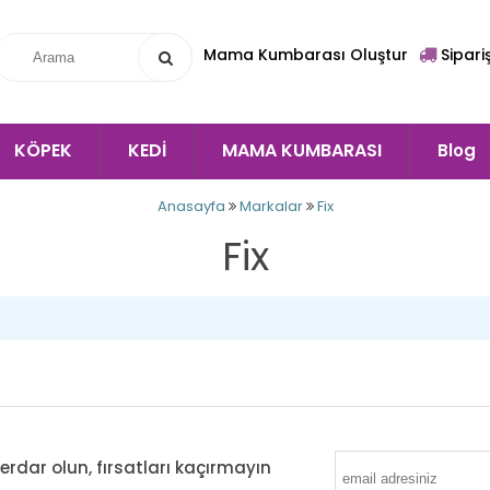
Mama Kumbarası Oluştur
Sipari
KÖPEK
KEDİ
MAMA KUMBARASI
Blog
Anasayfa
Markalar
Fix
Fix
ar olun, fırsatları kaçırmayın