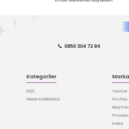
0850 304 72 84
Kategoriler
Marka
KEDİ
TofuCat
MAMA KUMBARASI
Pro Plan
N&d Pri
Pronatur
Inaba