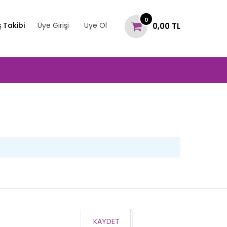
0
ş Takibi
Üye Girişi
Üye Ol
0,00 TL
KAYDET