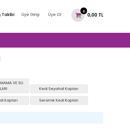
0
ş Takibi
Üye Girişi
Üye Ol
0,00 TL
ı
K MAMA VE SU
LARI
Kedi Seyahat Kapları
di Kapları
Seramik Kedi Kapları