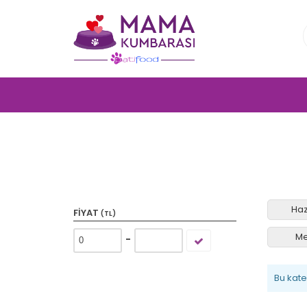
Haz
FIYAT
(TL)
Me
-
Bu kat